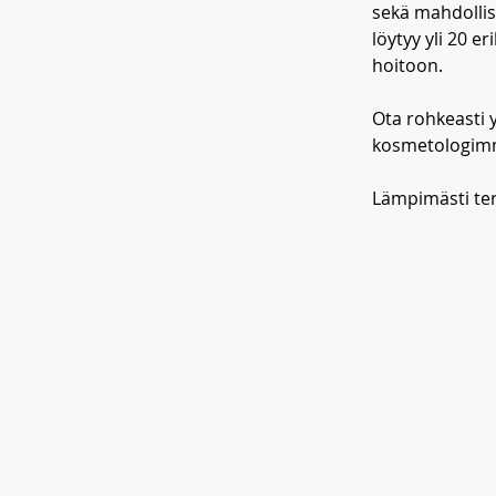
sekä mahdollis
löytyy yli 20 e
hoitoon.
Ota rohkeasti y
kosmetologim
Lämpimästi te