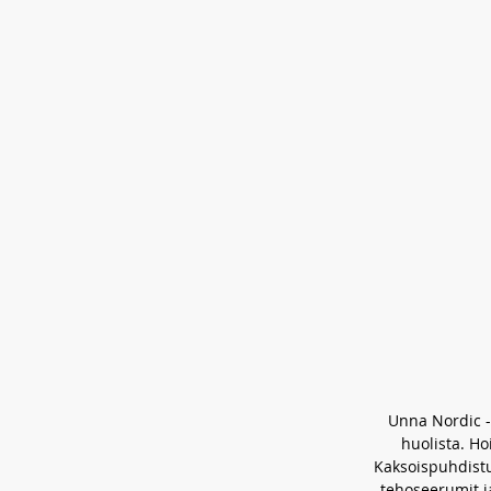
Unna Nordic -
huolista. Ho
Kaksoispuhdistus
tehoseerumit j