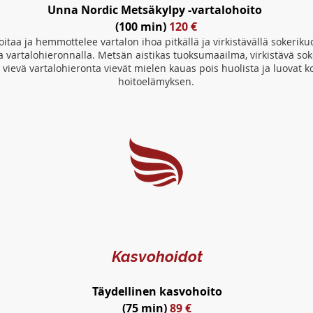
Unna Nordic Metsäkylpy -vartalohoito
(100 min)
120 €
itaa ja hemmottelee vartalon ihoa pitkällä ja virkistävällä sokeriku
a vartalohieronnalla. Metsän aistikas tuoksumaailma, virkistävä sok
 vievä vartalohieronta vievät mielen kauas pois huolista ja luovat k
hoitoelämyksen.
Kasvohoidot
Täydellinen kasvohoito
(75 min)
89 €