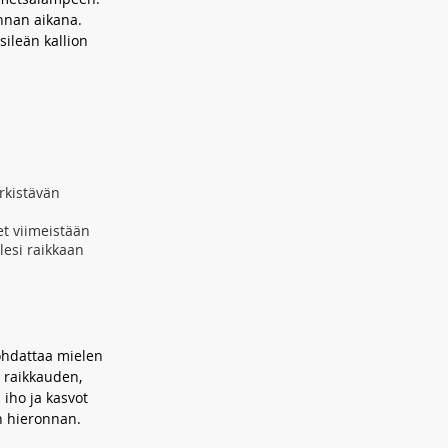
nnan aikana.
ileän kallion
irkistävän
et viimeistään
lesi raikkaan
johdattaa mielen
n raikkauden,
iho ja kasvot
n hieronnan.