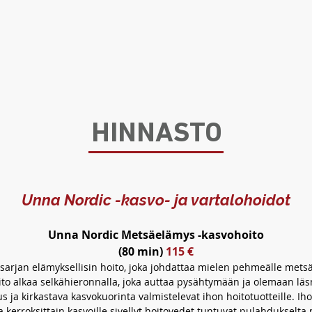
HINNASTO
Unna Nordic -kasvo- ja vartalohoidot
Unna Nordic Metsäelämys -kasvohoito
(80 min)
115 €
sarjan elämyksellisin hoito, joka johdattaa mielen pehmeälle metsä
ito alkaa selkähieronnalla, joka auttaa pysähtymään ja olemaan läs
 ja kirkastava kasvokuorinta valmistelevat ihon hoitotuotteille. Ih
a kerroksittain kasvoille sivellyt hoitovedet tuntuvat pulahdukselt