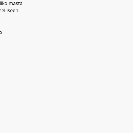
likoimasta
eelliseen
si