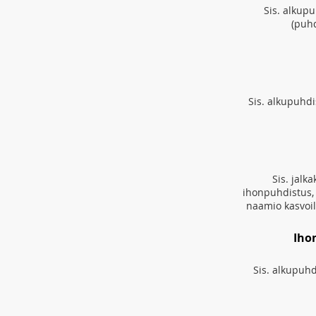
Sis. a
lkupu
(puhd
Sis. alkupuhdi
Sis. jalka
ihonpuhdistus, 
naamio kasvoil
Iho
Sis. alkupuhd