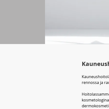
Kauneush
Kauneushoitola
rennossa ja ra
Hoitolassamme 
kosmetologina
dermokosmetiik