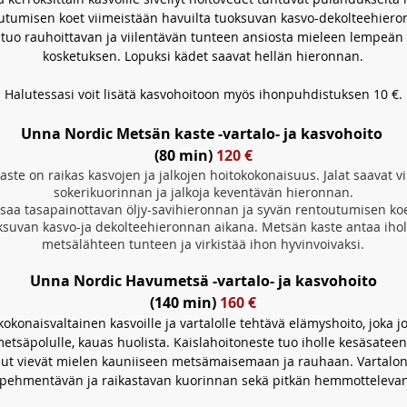
utumisen koet viimeistään havuilta tuoksuvan kasvo-dekolteehiero
tuo rauhoittavan ja viilentävän tunteen ansiosta mieleen lempeän s
kosketuksen. Lopuksi kädet saavat hellän hieronnan.
Halutessasi voit lisätä kasvohoitoon myös ihonpuhdistuksen 10 €.
Unna Nordic Metsän kaste -vartalo- ja kasvohoito
(80 min)
120 €
ste on raikas kasvojen ja jalkojen hoitokokonaisuus. Jalat saavat v
sokerikuorinnan ja jalkoja keventävän hieronnan.
 saa tasapainottavan öljy-savihieronnan ja syvän rentoutumisen ko
ksuvan kasvo-ja dekolteehieronnan aikana. Metsän kaste antaa ihol
metsälähteen tunteen ja virkistää ihon hyvinvoivaksi.
Unna Nordic Havumetsä -vartalo- ja kasvohoito
(140 min)
160 €
konaisvaltainen kasvoille ja vartalolle tehtävä elämyshoito, joka 
tsäpolulle, kauas huolista. Kaislahoitoneste tuo iholle kesäsatee
ut vievät mielen kauniiseen metsämaisemaan ja rauhaan. Vartalon 
 pehmentävän ja raikastavan kuorinnan sekä pitkän hemmotteleva