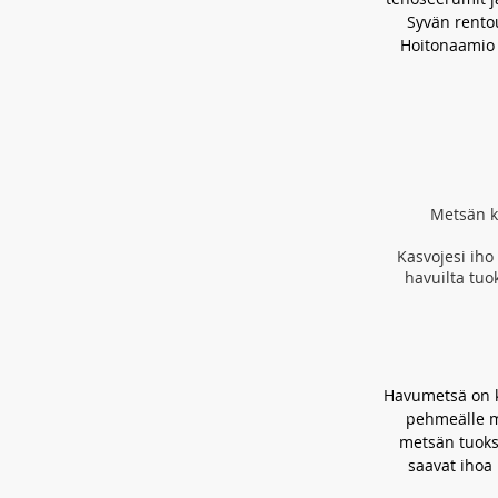
Syvän rento
Hoitonaamio 
Metsän ka
Kasvojesi iho
havuilta tuo
Havumetsä on ko
pehmeälle me
metsän tuoks
saavat ihoa