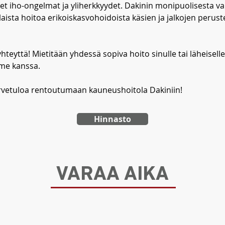
et iho-ongelmat ja yliherkkyydet. Dakinin monipuolisesta va
rilaista hoitoa erikoiskasvohoidoista käsien ja jalkojen perust
hteyttä! Mietitään yhdessä sopiva hoito sinulle tai läheiselle
me kanssa.
rvetuloa rentoutumaan kauneushoitola Dakiniin!
Hinnasto
VARAA AIKA