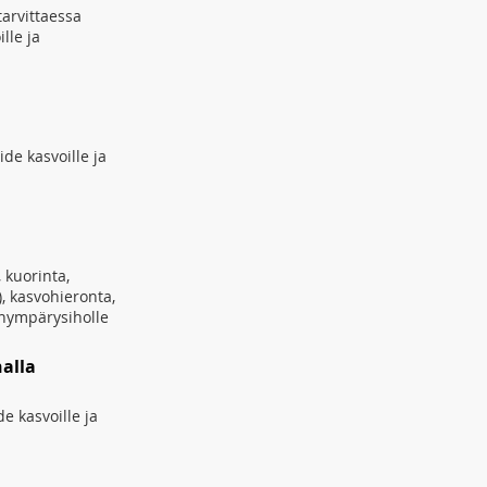
tarvittaessa
ille ja
de kasvoille ja
, kuorinta,
, kasvohieronta,
änympärysiholle
alla
e kasvoille ja