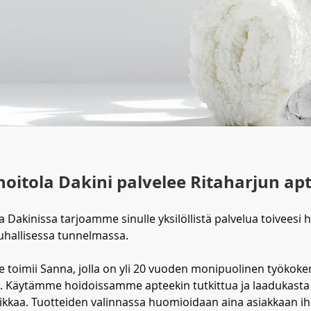
oitola Dakini palvelee Ritaharjun ap
 Dakinissa tarjoamme sinulle yksilöllistä palvelua toiveesi
uhallisessa tunnelmassa.
toimii Sanna, jolla on yli 20 vuoden monipuolinen työkok
. Käytämme hoidoissamme apteekin tutkittua ja laadukasta
kaa. Tuotteiden valinnassa huomioidaan aina asiakkaan iho