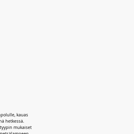
polulle, kauas
nä hetkessä.
otyypin mukaiset
a metsälampeen.