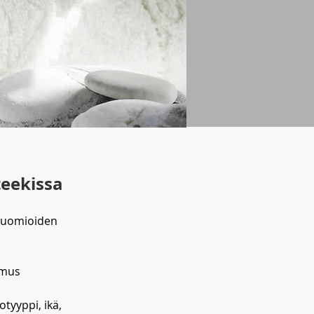
teekissa
 huomioiden
emus
tyyppi, ikä,