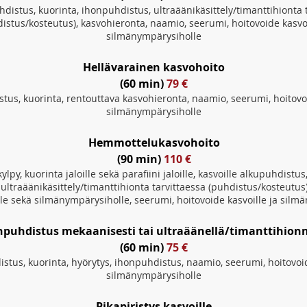
hdistus, kuorinta, ihonpuhdistus, ultraäänikäsittely/timanttihionta 
istus/kosteutus), kasvohieronta, naamio, seerumi, hoitovoide ka
svo
silmänympärysiholle
Hellävarainen kasvohoito
(60 min)
79 €
stus, kuorinta, rentouttava kasvohieronta, naamio, seerumi, hoitovoi
silmänympärysiholle
Hemmot
t
elu
kasvohoito
(90 min)
110 €
kylpy, kuorinta jaloille sekä parafiini jaloille, kasvoille alkupuhdistus
ultraäänikäsittely/timanttihionta tarvittaessa (puhdistus/kosteutus)
le sekä silmänympärysiholle, seerumi, hoitovoide kas
voille ja silm
npuhdistus mekaanisesti tai ultraäänellä/timanttihionn
(60 min)
75 €
istus, kuorinta, hyörytys, ihonpuhdistus, naamio, seerumi, hoitovoid
silmänymp
ärysiholle
Pikapiristys kasvoille