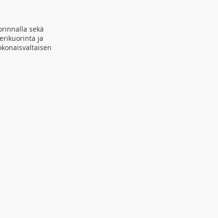
orinnalla sekä
erikuorinta ja
okonaisvaltaisen